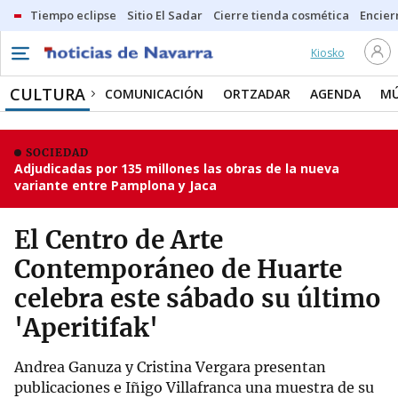
Tiempo eclipse
Sitio El Sadar
Cierre tienda cosmética
Encier
Kiosko
CULTURA
COMUNICACIÓN
ORTZADAR
AGENDA
MÚ
SOCIEDAD
Adjudicadas por 135 millones las obras de la nueva
variante entre Pamplona y Jaca
El Centro de Arte
Contemporáneo de Huarte
celebra este sábado su último
'Aperitifak'
Andrea Ganuza y Cristina Vergara presentan
publicaciones e Iñigo Villafranca una muestra de su