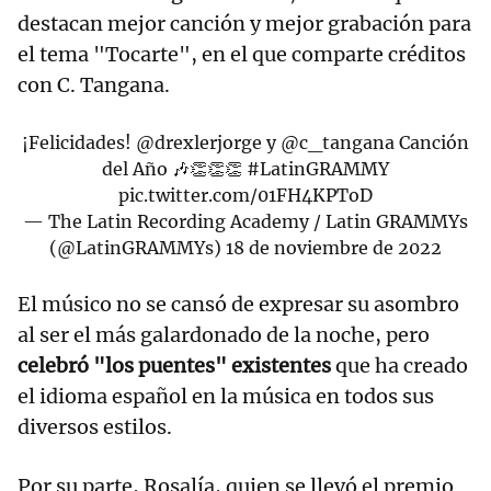
destacan mejor canción y mejor grabación para
el tema "Tocarte", en el que comparte créditos
con C. Tangana.
¡Felicidades!
@drexlerjorge
y
@c_tangana
Canción
del Año 🎶👏👏👏
#LatinGRAMMY
pic.twitter.com/01FH4KPToD
— The Latin Recording Academy / Latin GRAMMYs
(@LatinGRAMMYs)
18 de noviembre de 2022
El músico no se cansó de expresar su asombro
al ser el más galardonado de la noche, pero
celebró "los puentes" existentes
que ha creado
el idioma español en la música en todos sus
diversos estilos.
Por su parte, Rosalía, quien se llevó el premio