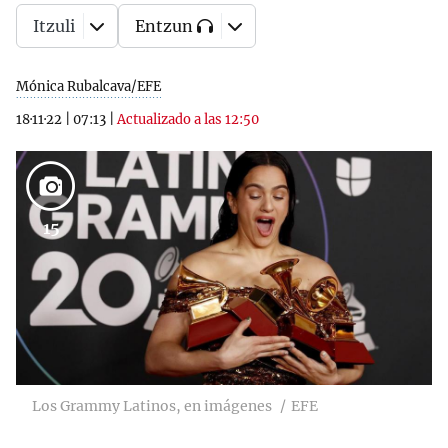
Itzuli
Entzun
Mónica Rubalcava/EFE
18·11·22
|
07:13
|
Actualizado a las 12:50
15
Los Grammy Latinos, en imágenes
EFE