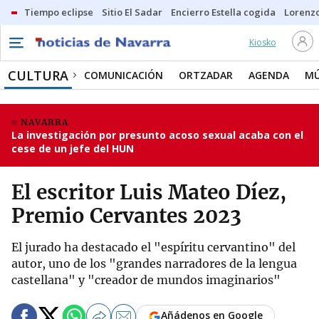
Tiempo eclipse
Sitio El Sadar
Encierro Estella cogida
Lorenzo
Kiosko
CULTURA
COMUNICACIÓN
ORTZADAR
AGENDA
MÚ
NAVARRA
La investigación por presunto acoso sexual acaba con el
cese de un jefe del HUN
El escritor Luis Mateo Díez,
Premio Cervantes 2023
El jurado ha destacado el "espíritu cervantino" del
autor, uno de los "grandes narradores de la lengua
castellana" y "creador de mundos imaginarios"
Añádenos en Google