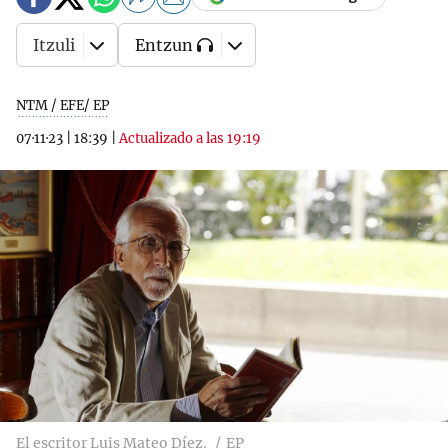
Itzuli
Entzun
NTM / EFE/ EP
07·11·23
|
18:39
|
Actualizado a las 19:19
El escritor Luis Mateo Díez.
EP