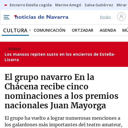
Encierro Estella cogida
Merino Amigó
Salva Gutiérrez
Mirar 
Kiosko
CULTURA
COMUNICACIÓN
ORTZADAR
AGENDA
MÚ
VÍDEO
Los mansos repiten susto en los encierros de Estella-
Lizarra
El grupo navarro En la
Chácena recibe cinco
nominaciones a los premios
nacionales Juan Mayorga
El grupo ha vuelto a lograr numerosas menciones a
los galardones más importantes del teatro amateur,