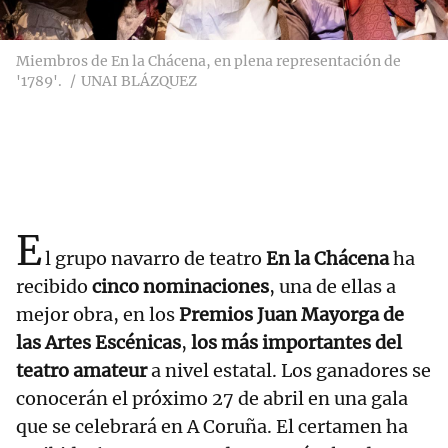
Miembros de En la Chácena, en plena representación de
'1789'.
UNAI BLÁZQUEZ
E
l grupo navarro de teatro
En la Chácena
ha
recibido
cinco nominaciones
, una de ellas a
mejor obra, en los
Premios Juan Mayorga de
las Artes Escénicas
,
los más importantes del
teatro amateur
a nivel estatal. Los ganadores se
conocerán el próximo 27 de abril en una gala
que se celebrará en A Coruña. El certamen ha