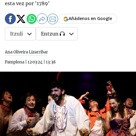
esta vez por '1789'
Añádenos en Google
Itzuli
Entzun
Ana Oliveira Lizarribar
Pamplona
|
12·03·24
|
13:38