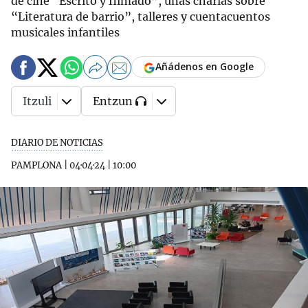
de cine “Escrito y filmado”, unas charlas sobre
“Literatura de barrio”, talleres y cuentacuentos
musicales infantiles
Añádenos en Google
Itzuli
Entzun
DIARIO DE NOTICIAS
PAMPLONA
|
04·04·24
|
10:00