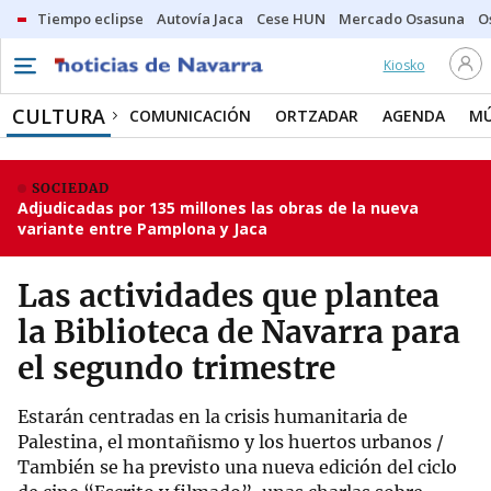
Tiempo eclipse
Autovía Jaca
Cese HUN
Mercado Osasuna
O
Kiosko
CULTURA
COMUNICACIÓN
ORTZADAR
AGENDA
MÚ
SOCIEDAD
Adjudicadas por 135 millones las obras de la nueva
variante entre Pamplona y Jaca
Las actividades que plantea
la Biblioteca de Navarra para
el segundo trimestre
Estarán centradas en la crisis humanitaria de
Palestina, el montañismo y los huertos urbanos /
También se ha previsto una nueva edición del ciclo