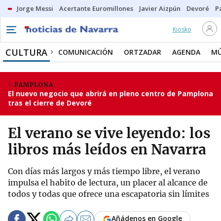
Jorge Messi
Acertante Euromillones
Javier Aizpún
Devoré
P
Kiosko
CULTURA
COMUNICACIÓN
ORTZADAR
AGENDA
MÚ
PAMPLONA
El nuevo negocio que abrirá en pleno centro de Pamplona
tras el cierre de Devoré
El verano se vive leyendo: los
libros más leídos en Navarra
Con días más largos y más tiempo libre, el verano
impulsa el habito de lectura, un placer al alcance de
todos y todas que ofrece una escapatoria sin límites
Añádenos en Google