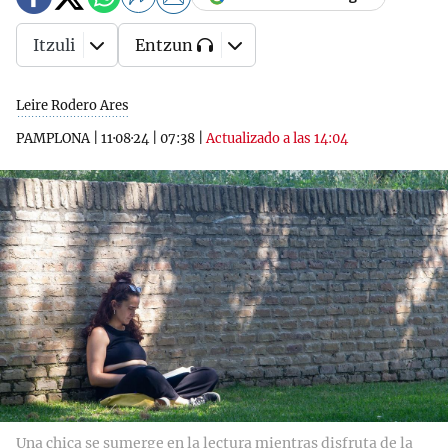
Itzuli
Entzun
Leire Rodero Ares
PAMPLONA
|
11·08·24
|
07:38
|
Actualizado a las 14:04
Una chica se sumerge en la lectura mientras disfruta de la