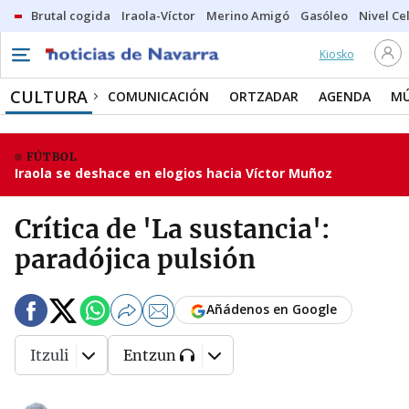
Brutal cogida
Iraola-Víctor
Merino Amigó
Gasóleo
Nivel Ce
Kiosko
CULTURA
COMUNICACIÓN
ORTZADAR
AGENDA
MÚ
FÚTBOL
Iraola se deshace en elogios hacia Víctor Muñoz
Crítica de 'La sustancia':
paradójica pulsión
Añádenos en Google
Itzuli
Entzun