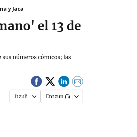
na y Jaca
ano' el 13 de
e sus números cómicos; las
Itzuli
Entzun