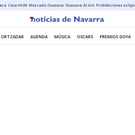
Jaca
Cese HUN
Mercado Osasuna
Osasuna-Al Ain
Prohibiciones eclips
ORTZADAR
AGENDA
MÚSICA
OSCARS
PREMIOS GOYA