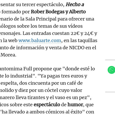
esentar su tercer espectáculo,
Hecho a
o formado por
Rober Bodegas y Alberto
enario de la Sala Principal para ofrecer una
ólogos sobre los temas de sus vídeos
ersonajes. Las entradas cuestan 22€ y 24€ y
n la web
www.baluarte.com
, en las taquillas
punto de información y venta de NICDO en el
a Morea.
antomima Full propone que "donde esté lo
te lo industrial". "Ya pagas tres euros y
espelta, dos cincuenta por un café de
molido y diez por un cóctel cuyo valor
arero lleva tirantes y el vaso es un pez",
cos sobre este
espectáculo
de
humor
, que
"ha llevado a ambos cómicos al éxito" con