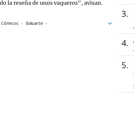
ído la reseña de unos vaqueros", avisan.
3
Cómicos
Baluarte
es culturales
espectáculos
4
5