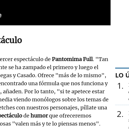
táculo
tercer espectáculo de
Pantomima Full
. "Tan
ente se ha zampado el primero y luego el
LO 
egas y Casado. Ofrece "más de lo mismo",
 encontrado una fórmula que nos funciona y
1
 añaden. Por lo tanto, "si te apetece estar
media viendo monólogos sobre los temas de
etches con nuestros personajes, píllate una
2
pectáculo
de
humor
que ofreceremos
cosas "valen más y te lo piensas menos".