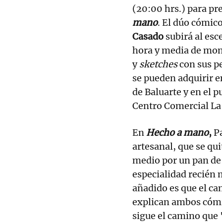
(20:00 hrs.) para pr
mano
. El dúo cómic
Casado
subirá al esc
hora y media de mon
y
sketches
con sus p
se pueden adquirir e
de Baluarte y en el 
Centro Comercial L
En
Hecho a mano
,
P
artesanal, que se qui
medio por un pan de 
especialidad recién 
añadido es que el cam
explican ambos cómi
sigue el camino que 