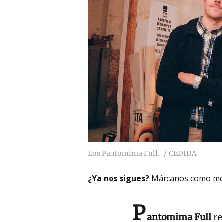
Los Pantomima Full.
CEDIDA
¿Ya nos sigues?
Márcanos como me
P
antomima Full
re