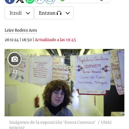
Itzuli
Entzun
Leire Rodero Ares
26·11·24
|
18:50
|
Actualizado a las 19:45
23
Imágenes de la exposición 'Evoca Convoca'
UNAI
BEROIZ