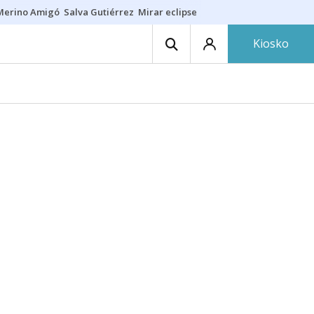
Merino Amigó
Salva Gutiérrez
Mirar eclipse
Iraola-Víctor
Ángel Eche
Kiosko