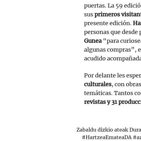
puertas. La 59 edici
sus
primeros visitan
presente edición.
Ha
personas que desde 
Gunea
“para curiosea
algunas compras”, ex
acudido acompañada 
Por delante les espe
culturales
, con obras
temáticas. Tantos c
revistas y 31 produc
Zabaldu dizkio ateak Dur
#HartzeaEmateaDA
#a