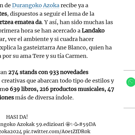
ón de
Durangoko Azoka
recibe ya a
tes
, dispuestos a seguir el lema de la
rtzea ematea da
. Y así, han sido muchas las
primera hora se han acercado a
Landako
r, ver el ambiente y si cuadra hacer
plica la gasteiztarra Ane Blanco, quien ha
por su ama Tere y su tía Carmen.
ran
274 stands con 933 novedades
 creativas que abarcan todo tipo de estilos y
om
o 639 libros, 216 productos musicales, 47
ciones
más de diversa índole.
HASI DA!
angoko Azokak 59.edizioari 🤩✨🥳
#59DA
zoka2024
pic.twitter.com/A0e1ZfDR0k