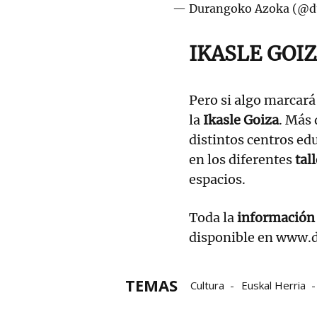
— Durangoko Azoka (@d
IKASLE GOI
Pero si algo marcará
la
Ikasle Goiza
. Más
distintos centros ed
en los diferentes
tal
espacios.
Toda la
información
disponible en www.
TEMAS
Cultura
Euskal Herria