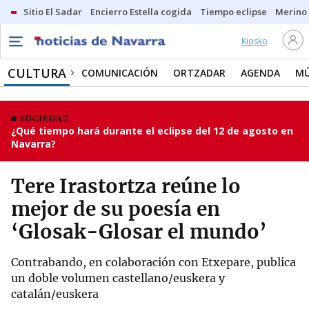
Sitio El Sadar
Encierro Estella cogida
Tiempo eclipse
Merino
Kiosko
CULTURA
COMUNICACIÓN
ORTZADAR
AGENDA
MÚ
SOCIEDAD
¿Qué tiempo hará durante el eclipse del 12 de agosto en
Navarra?
Tere Irastortza reúne lo
mejor de su poesía en
‘Glosak-Glosar el mundo’
Contrabando, en colaboración con Etxepare, publica
un doble volumen castellano/euskera y
catalán/euskera