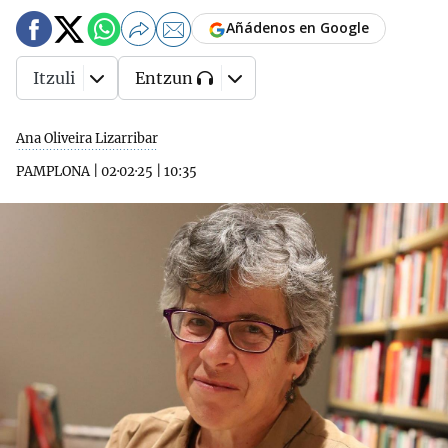
Añádenos en Google
Itzuli
Entzun
Ana Oliveira Lizarribar
PAMPLONA
|
02·02·25
|
10:35