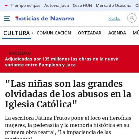
Tiempo eclipse
Autovía Jaca
Cese HUN
Mercado Osasuna
O
Kiosko
CULTURA
COMUNICACIÓN
ORTZADAR
AGENDA
MÚ
SOCIEDAD
Adjudicadas por 135 millones las obras de la nueva
variante entre Pamplona y Jaca
"Las niñas son las grandes
olvidadas de los abusos en la
Iglesia Católica"
La escritora Fátima Frutos pone el foco en heroínas
mujeres, la pederastia y la memoria histórica en su
primera obra teatral, 'La impaciencia de las