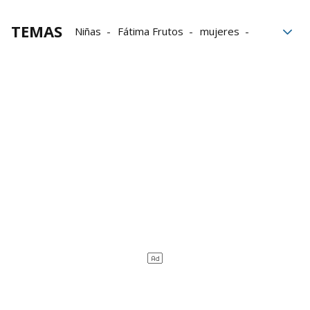
TEMAS
Niñas
Fátima Frutos
mujeres
teatro
Memoria Histórica
pederastia
Mariposas
Iglesia católica
Abusos sexuales
Feminismo
literatura
Libros