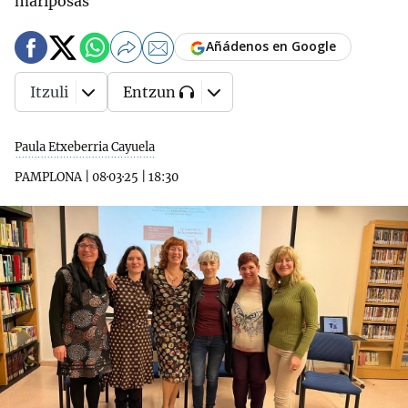
mariposas'
Añádenos en Google
Itzuli
Entzun
Paula Etxeberria Cayuela
PAMPLONA
|
08·03·25
|
18:30