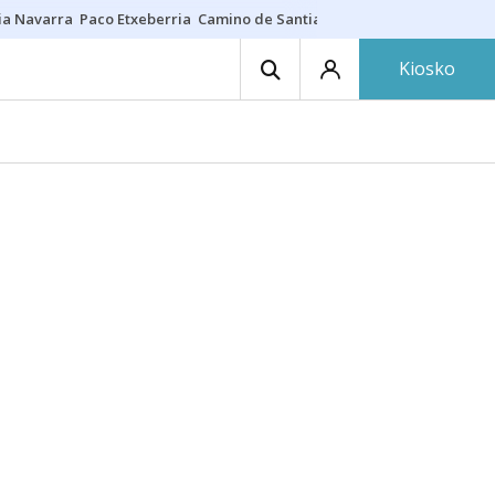
ia Navarra
Paco Etxeberria
Camino de Santiago
Eclipse solar en Nav
Kiosko