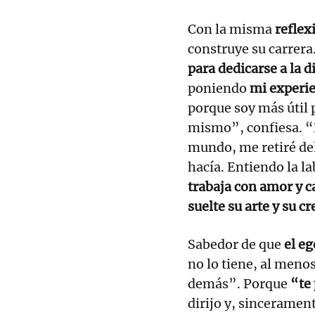
Con la misma
reflex
construye su carrera
para dedicarse a la di
poniendo
mi experie
porque soy más útil 
mismo”, confiesa. “
mundo, me retiré del
hacía. Entiendo la l
trabaja con amor y c
suelte su arte y su c
Sabedor de que
el e
no lo tiene, al meno
demás”. Porque
“te 
dirijo y, sinceramen