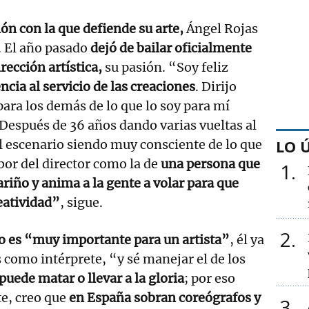
ión con la que defiende su arte,
Ángel Rojas
. El año pasado
dejó de bailar oficialmente
rección artística,
su pasión. “Soy feliz
ncia al servicio de las creaciones
. Dirijo
para los demás de lo que lo soy para mí
Después de 36 años dando varias vueltas al
LO 
 escenario siendo muy consciente de lo que
abor del director como la de
una persona que
1
ariño y anima a la gente a volar para que
reatividad”
, sigue.
2
go es “muy importante para un artista”
, él ya
s como intérprete, “y sé manejar el de los
puede matar o llevar a la gloria
; por eso
te, creo que
en España sobran coreógrafos y
3