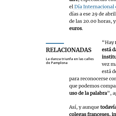
el
Día Internacional 
días a ese 29 de abri
de las 20.00 horas, 
euros
.
“Hay
RELACIONADAS
está d
instit
La danza triunfa en las calles
de Pamplona
vez má
está d
para reconocerse co
que podemos compar
uso de la palabra
”, a
Así, y aunque
todavía
colegas franceses, 