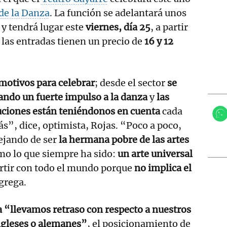
de la Danza
. La función se adelantará unos
l y tendrá lugar este
viernes, día 25
, a partir
y las entradas tienen un precio de
16 y 12
motivos para celebrar
; desde el sector
se
ando un fuerte impulso a la danza
y
las
uciones están teniéndonos en cuenta
cada
s”, dice, optimista, Rojas. “Poco a poco,
ejando de ser
la hermana pobre de las artes
mo lo que siempre ha sido:
un arte universal
tir con todo el mundo porque
no implica el
grega.
 “llevamos retraso con respecto a nuestros
ingleses o alemanes”
, el posicionamiento de