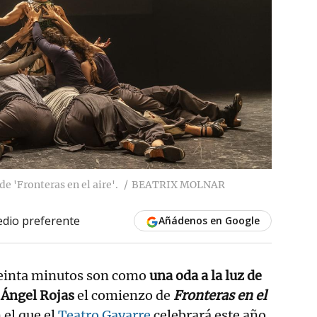
de 'Fronteras en el aire'.
BEATRIX MOLNAR
dio preferente
Añádenos en Google
reinta minutos son como
una oda a la luz de
Ángel Rojas
el comienzo de
Fronteras en el
 el que el
Teatro Gayarre
celebrará este año