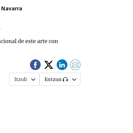
n Navarra
a
acional de este arte con
Itzuli
Entzun