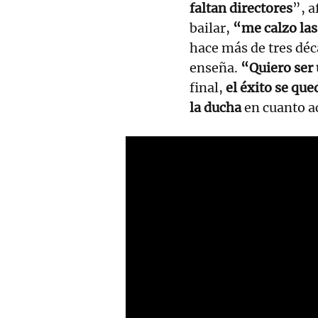
faltan directores
”, 
bailar,
“me calzo las 
hace más de tres dé
enseña.
“Quiero ser 
final,
el éxito se que
la ducha
en cuanto ac