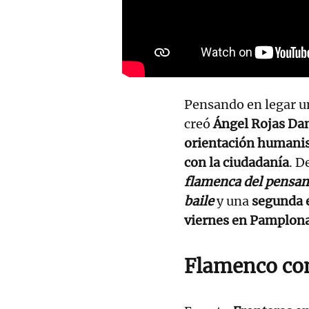
Pensando en legar un
creó
Ángel Rojas Dan
orientación humanis
con la ciudadanía
. D
flamenca del pensa
baile
y una
segunda 
viernes en Pamplona
Flamenco c