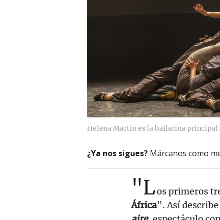
Helena Martín es la bailarina principal 
¿Ya nos sigues?
Márcanos como me
"L
os primeros t
África
”. Así describe
aire
, espectáculo con