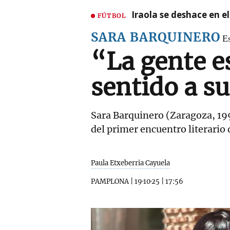
Iraola se deshace en e
FÚTBOL
SARA BARQUINERO
Es
“La gente es
sentido a s
Sara Barquinero (Zaragoza, 199
del primer encuentro literario 
Paula Etxeberria Cayuela
PAMPLONA
|
19·10·25
|
17:56