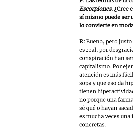
P: Las teorías de la
Escorpiones.
¿Cree e
sí mismo puede ser u
lo convierte en moda
R:
Bueno, pero justo 
es real, por desgraci
conspiración han serv
capitalismo. Por eje
atención es más fáci
sopa y que eso da hip
tienen hiperactivida
no porque una farma
sé qué o hayan saca
es mucha veces una f
concretas.