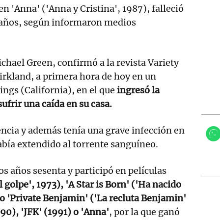
en 'Anna' ('Anna y Cristina', 1987), falleció
4 años, según informaron medios
chael Green, confirmó a la revista Variety
Kirkland, a primera hora de hoy en un
ings (California), en el que
ingresó la
ufrir una caída en su casa.
encia y además tenía una grave infección en
abía extendido al torrente sanguíneo.
os años sesenta y participó en películas
l golpe', 1973), 'A Star is Born' ('Ha nacido
 o 'Private Benjamin' ('La recluta Benjamin'
90), 'JFK' (1991) o 'Anna'
, por la que ganó