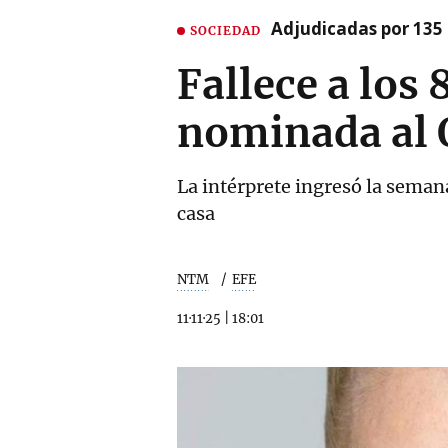
Adjudicadas por 135 
SOCIEDAD
Fallece a los 
nominada al 
La intérprete ingresó la semana
casa
NTM
EFE
11·11·25
|
18:01