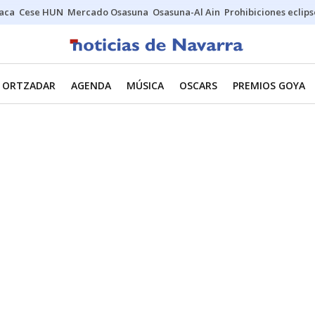
Jaca
Cese HUN
Mercado Osasuna
Osasuna-Al Ain
Prohibiciones eclips
ORTZADAR
AGENDA
MÚSICA
OSCARS
PREMIOS GOYA