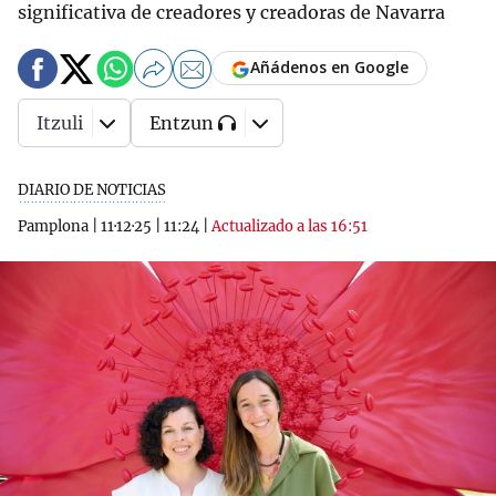
significativa de creadores y creadoras de Navarra
Añádenos en Google
Itzuli
Entzun
DIARIO DE NOTICIAS
Pamplona
|
11·12·25
|
11:24
|
Actualizado a las 16:51