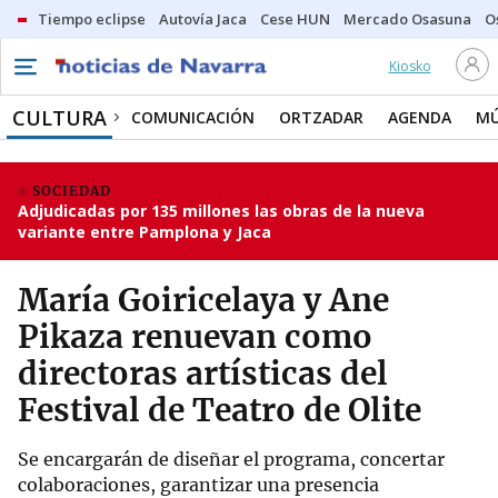
Tiempo eclipse
Autovía Jaca
Cese HUN
Mercado Osasuna
O
Kiosko
CULTURA
COMUNICACIÓN
ORTZADAR
AGENDA
MÚ
SOCIEDAD
Adjudicadas por 135 millones las obras de la nueva
variante entre Pamplona y Jaca
María Goiricelaya y Ane
Pikaza renuevan como
directoras artísticas del
Festival de Teatro de Olite
Se encargarán de diseñar el programa, concertar
colaboraciones, garantizar una presencia