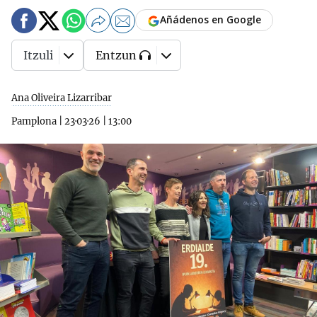
Añádenos en Google
Itzuli
Entzun
Ana Oliveira Lizarribar
Pamplona
|
23·03·26
|
13:00