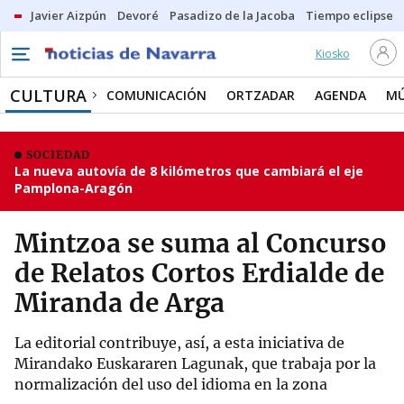
Javier Aizpún
Devoré
Pasadizo de la Jacoba
Tiempo eclipse
Kiosko
CULTURA
COMUNICACIÓN
ORTZADAR
AGENDA
MÚ
SOCIEDAD
La nueva autovía de 8 kilómetros que cambiará el eje
Pamplona-Aragón
Mintzoa se suma al Concurso
de Relatos Cortos Erdialde de
Miranda de Arga
La editorial contribuye, así, a esta iniciativa de
Mirandako Euskararen Lagunak, que trabaja por la
normalización del uso del idioma en la zona