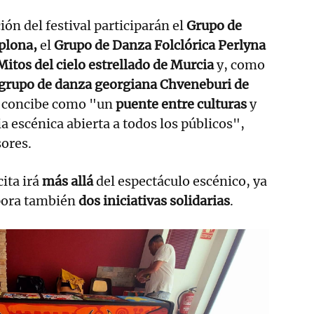
ón del festival participarán el
Grupo de
mplona,
el
Grupo de Danza Folclórica Perlyna
itos del cielo estrellado de Murcia
y, como
grupo de danza georgiana Chveneburi de
 se concibe como "un
puente entre culturas
y
 escénica abierta a todos los públicos",
ores.
ita irá
más allá
del espectáculo escénico, ya
rpora también
dos iniciativas solidarias
.