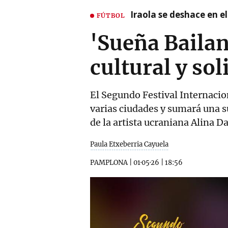
Iraola se deshace en e
FÚTBOL
'Sueña Bailan
cultural y sol
El Segundo Festival Internaci
varias ciudades y sumará una s
de la artista ucraniana Alina D
Paula Etxeberria Cayuela
PAMPLONA
|
01·05·26
|
18:56