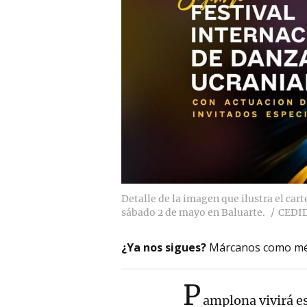
Detalle de la imagen que ilustra el cart
sábado 2 de mayo en Baluarte.
CEDI
¿Ya nos sigues?
Márcanos como me
P
amplona vivirá e