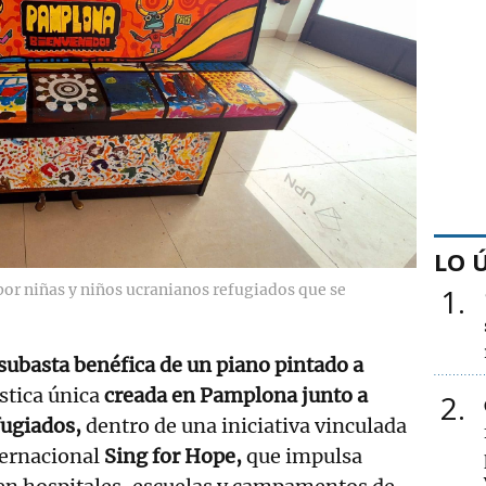
LO 
or niñas y niños ucranianos refugiados que se
1
subasta benéfica de un piano pintado a
ística única
creada en Pamplona junto a
2
fugiados,
dentro de una iniciativa vinculada
ternacional
Sing for Hope,
que impulsa