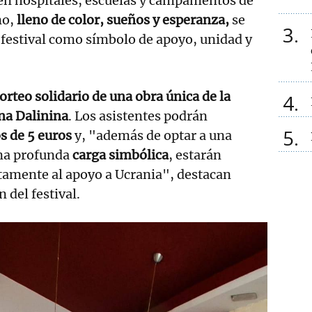
 en hospitales, escuelas y campamentos de
no,
lleno de color, sueños y esperanza,
se
3
 festival como símbolo de apoyo, unidad y
orteo solidario de una obra única de la
4
ina Dalinina
. Los asistentes podrán
5
s de 5 euros
y, "además de optar a una
na profunda
carga simbólica
, estarán
tamente al apoyo a Ucrania", destacan
 del festival.