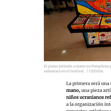
El piano pintado a mano en Pamplona p
subastará en el festival.
CEDIDA
La primera será una
mano,
una pieza art
niños ucranianos re
a la organización in