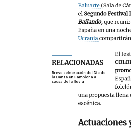
Baluarte
(Sala de Cá
el
Segundo Festival 
Bailando,
que reunir
España en una noche
Ucrania
compartirán
El fes
RELACIONADAS
COLO
promov
Breve celebración del Día de
la Danza en Pamplona a
Españ
causa de la lluvia
folcló
una propuesta llena 
escénica.
Actuaciones y