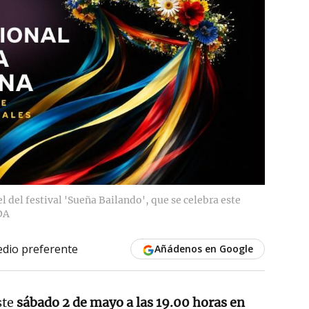
el del festival 'Sueña Bailando', que se celebra este
DA
dio preferente
Añádenos en Google
ste
sábado 2 de mayo a las 19.00 horas en