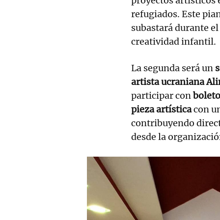
proyectos artísticos
refugiados. Este pia
subastará durante el
creatividad infantil.
La segunda será un
s
artista ucraniana Al
participar con
boleto
pieza artística
con u
contribuyendo direc
desde la organización