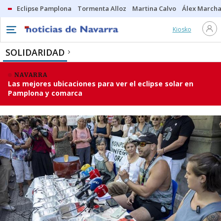
Eclipse Pamplona
Tormenta Alloz
Martina Calvo
Álex Marcha
Kiosko
SOLIDARIDAD
NAVARRA
Las mejores ubicaciones para ver el eclipse solar en
Pamplona y comarca