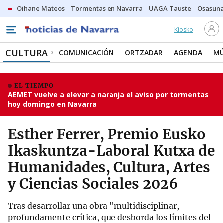
Oihane Mateos
Tormentas en Navarra
UAGA Tauste
Osasuna
Kiosko
CULTURA
COMUNICACIÓN
ORTZADAR
AGENDA
MÚ
EL TIEMPO
AEMET vuelve a elevar a naranja el aviso por tormentas
hoy domingo en Navarra
Esther Ferrer, Premio Eusko
Ikaskuntza-Laboral Kutxa de
Humanidades, Cultura, Artes
y Ciencias Sociales 2026
Tras desarrollar una obra "multidisciplinar,
profundamente crítica, que desborda los límites del