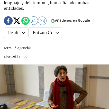
lenguaje y del tiempo", han señalado ambas
entidades.
Añádenos en Google
Itzuli
Entzun
NTM
Agencias
14·05·26
|
10:55