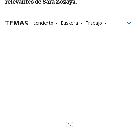
relevantes de Sara Zozaya.
TEMAS
concierto
Euskera
Trabajo
festivales
Ayuntamiento
Kantu eta hitza
Donostia
Artistas
Música
músicos