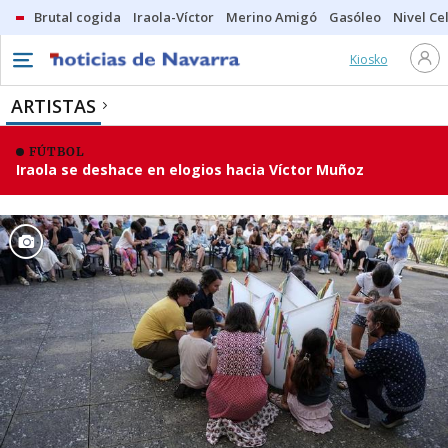
Brutal cogida
Iraola-Víctor
Merino Amigó
Gasóleo
Nivel Ce
Kiosko
ARTISTAS
FÚTBOL
Iraola se deshace en elogios hacia Víctor Muñoz