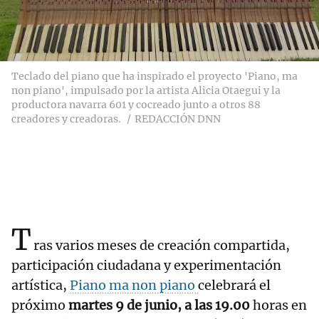
Teclado del piano que ha inspirado el proyecto 'Piano, ma
non piano', impulsado por la artista Alicia Otaegui y la
productora navarra 601 y cocreado junto a otros 88
creadores y creadoras.
REDACCIÓN DNN
T
ras varios meses de creación compartida,
participación ciudadana y experimentación
artística,
Piano ma non piano
celebrará el
próximo
martes 9 de junio, a las 19.00
horas en