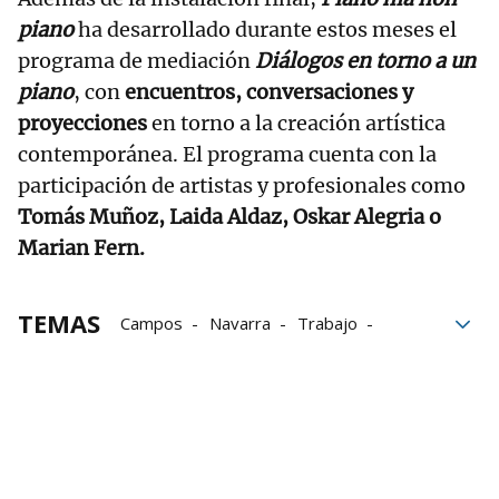
piano
ha desarrollado durante estos meses el
programa de mediación
Diálogos en torno a un
piano
, con
encuentros, conversaciones y
proyecciones
en torno a la creación artística
contemporánea. El programa cuenta con la
participación de artistas y profesionales como
Tomás Muñoz, Laida Aldaz, Oskar Alegria o
Marian Fern.
TEMAS
Campos
Navarra
Trabajo
construcción
Documental
Artistas
Colaboración
Piano
Música
Pintura
artes plásticas
Coreografía
performance
Civican
Colectivos