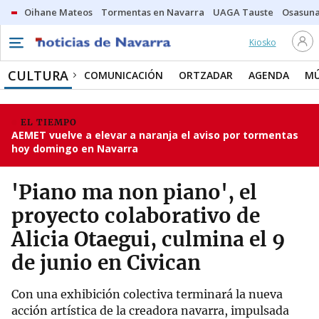
Oihane Mateos
Tormentas en Navarra
UAGA Tauste
Osasuna
Kiosko
CULTURA
COMUNICACIÓN
ORTZADAR
AGENDA
MÚ
EL TIEMPO
AEMET vuelve a elevar a naranja el aviso por tormentas
hoy domingo en Navarra
'Piano ma non piano', el
proyecto colaborativo de
Alicia Otaegui, culmina el 9
de junio en Civican
Con una exhibición colectiva terminará la nueva
acción artística de la creadora navarra, impulsada