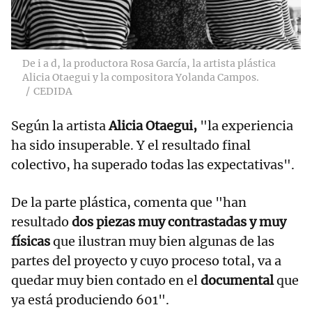
De i a d, la productora Rosa García, la artista plástica
Alicia Otaegui y la compositora Yolanda Campos.
CEDIDA
Según la artista
Alicia Otaegui,
"la experiencia
ha sido insuperable. Y el resultado final
colectivo, ha superado todas las expectativas".
De la parte plástica, comenta que "han
resultado
dos piezas muy contrastadas y muy
físicas
que ilustran muy bien algunas de las
partes del proyecto y cuyo proceso total, va a
quedar muy bien contado en el
documental
que
ya está produciendo 601".