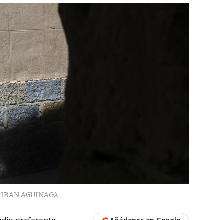
IBAN AGUINAGA
dio preferente
Añádenos en Google