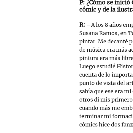
¿Cómo se inició 
cómic y de la ilust
–A los 8 años empe
Susana Ramos, en Tu
pintar. Me decanté p
de música era más a
pintura era más libre
Luego estudié Histor
cuenta de lo importa
punto de vista del a
sabía que ese era mi
otros di mis primero
cuando más me embar
terminar mi formació
cómics hice dos fanz