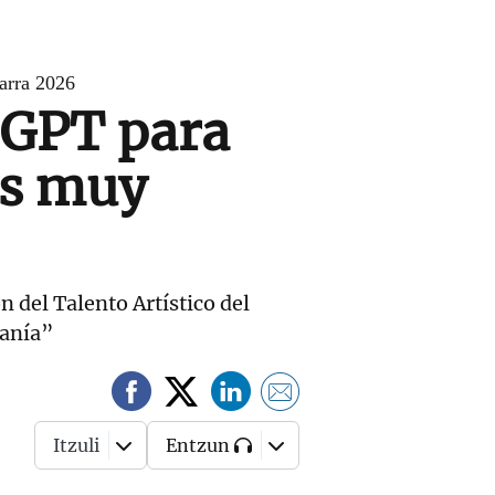
arra 2026
tGPT para
es muy
n del Talento Artístico del
canía”
Itzuli
Entzun