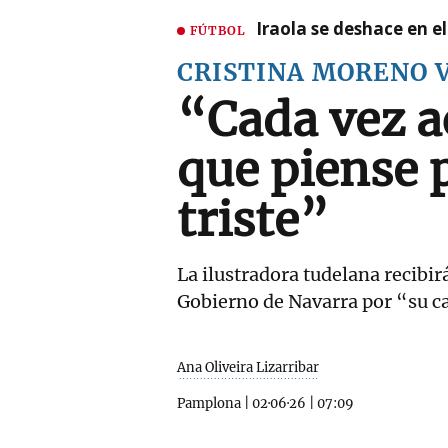
Iraola se deshace en e
FÚTBOL
CRISTINA MORENO 
“Cada vez 
que piense 
triste”
La ilustradora tudelana recibir
Gobierno de Navarra por “su ca
Ana Oliveira Lizarribar
Pamplona
|
02·06·26
|
07:09