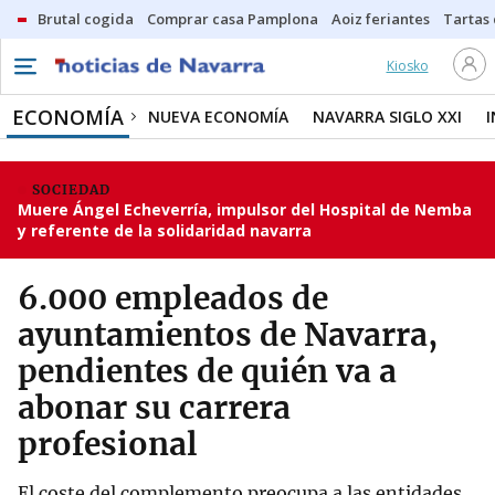
Brutal cogida
Comprar casa Pamplona
Aoiz feriantes
Tartas
Kiosko
ECONOMÍA
NUEVA ECONOMÍA
NAVARRA SIGLO XXI
SOCIEDAD
Muere Ángel Echeverría, impulsor del Hospital de Nemba
y referente de la solidaridad navarra
6.000 empleados de
ayuntamientos de Navarra,
pendientes de quién va a
abonar su carrera
profesional
El coste del complemento preocupa a las entidades