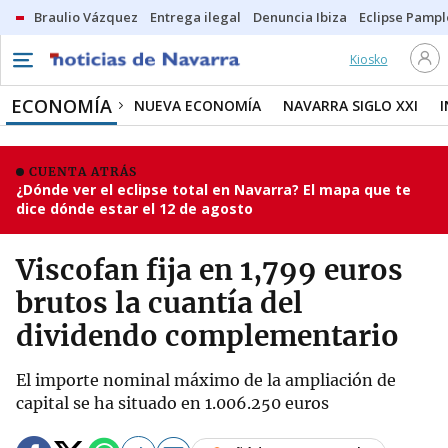
Braulio Vázquez
Entrega ilegal
Denuncia Ibiza
Eclipse Pamp
Kiosko
ECONOMÍA
NUEVA ECONOMÍA
NAVARRA SIGLO XXI
CUENTA ATRÁS
¿Dónde ver el eclipse total en Navarra? El mapa que te
dice dónde estar el 12 de agosto
Viscofan fija en 1,799 euros
brutos la cuantía del
dividendo complementario
El importe nominal máximo de la ampliación de
capital se ha situado en 1.006.250 euros