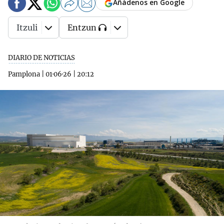
Añádenos en Google
Itzuli
Entzun
DIARIO DE NOTICIAS
Pamplona
|
01·06·26
|
20:12