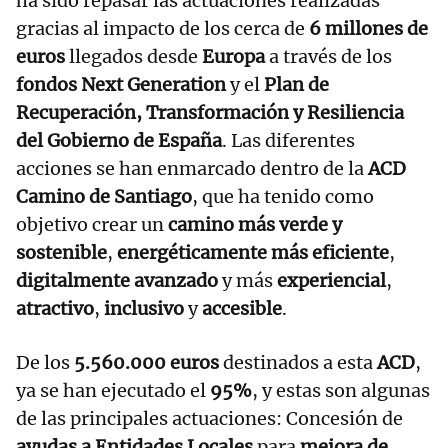
ha sido repasar las actuaciones realizadas
gracias al impacto de los cerca de
6 millones de
euros
llegados desde
Europa
a través de los
fondos Next Generation
y el
Plan de
Recuperación, Transformación y Resiliencia
del Gobierno de España
. Las diferentes
acciones se han enmarcado dentro de la
ACD
Camino de Santiago
, que ha tenido como
objetivo crear un
camino más verde y
sostenible
,
energéticamente más eficiente
,
digitalmente avanzado
y más
experiencial
,
atractivo
,
inclusivo
y
accesible
.
De los
5.560.000 euros
destinados a esta
ACD
,
ya se han ejecutado el
95%
, y estas son algunas
de las principales actuaciones: Concesión de
ayudas a Entidades Locales
para
mejora de