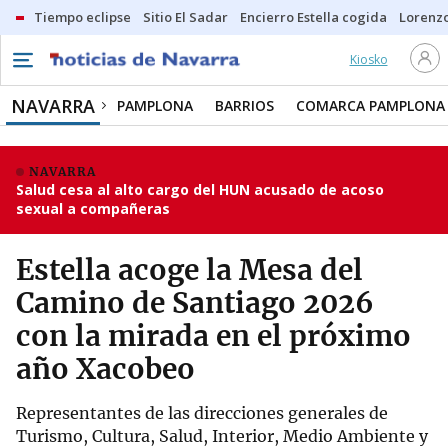
Tiempo eclipse
Sitio El Sadar
Encierro Estella cogida
Lorenzo
Kiosko
NAVARRA
PAMPLONA
BARRIOS
COMARCA PAMPLONA
NAVARRA
Salud cesa al alto cargo del HUN acusado de acoso
sexual a compañeras
Estella acoge la Mesa del
Camino de Santiago 2026
con la mirada en el próximo
año Xacobeo
Representantes de las direcciones generales de
Turismo, Cultura, Salud, Interior, Medio Ambiente y