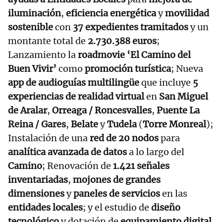
iluminación
,
eficiencia energética
y
movilidad
sostenible
con
37 expedientes tramitados
y un
montante total de
2.730.388 euros
;
Lanzamiento la
roadmovie
‘El Camino del
Buen Vivir’
como
promoción turística
; Nueva
app de audioguías multilingüe
que incluye
5
experiencias de realidad virtual
en
San Miguel
de Aralar
,
Orreaga / Roncesvalles
,
Puente La
Reina / Gares
,
Belate
y
Tudela
(
Torre Monreal
);
Instalación de una
red de 20 nodos
para
analítica avanzada de datos
a lo largo del
Camino
; Renovación de
1.421 señales
inventariadas
,
mojones de grandes
dimensiones
y
paneles de servicios
en las
entidades locales
; y el estudio de
diseño
tecnológico
y dotación de
equipamiento digital