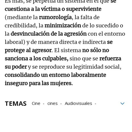
Es más, se perpetúa un sistema en el que
se
cuestiona a la víctima o superviviente
(mediante la
rumorología
, la falta de
credibilidad, la
minimización
de lo sucedido o
la
desvinculación de la agresión
con el entorno
laboral) y de manera directa e indirecta
se
protege al agresor
. El sistema
no sólo no
sanciona a los culpables,
sino que se
refuerza
su poder
y se reproduce su legitimidad social,
consolidando un entorno laboralmente
inseguro para las mujeres.
TEMAS
Cine
cines
Audiovisuales
Ley Audiovisual
Industria audiovisual
Sector audiovisual
películas
rodajes
Rodaje
Abusos