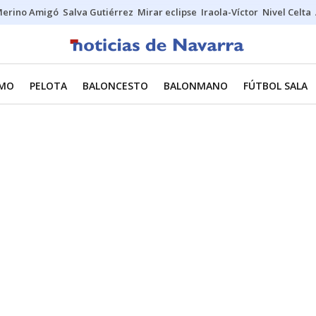
erino Amigó
Salva Gutiérrez
Mirar eclipse
Iraola-Víctor
Nivel Celta
SMO
PELOTA
BALONCESTO
BALONMANO
FÚTBOL SALA