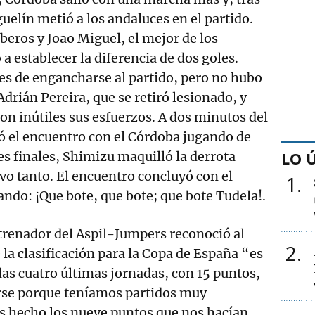
uelín metió a los andaluces en el partido.
iberos y Joao Miguel, el mejor de los
 a establecer la diferencia de dos goles.
tes de engancharse al partido, pero no hubo
drián Pereira, que se retiró lesionado, y
ron inútiles sus esfuerzos. A dos minutos del
ió el encuentro con el Córdoba jugando de
LO 
es finales, Shimizu maquilló la derrota
o tanto. El encuentro concluyó con el
1
ando: ¡Que bote, que bote; que bote Tudela!.
trenador del Aspil-Jumpers reconoció al
2
 la clasificación para la Copa de España “es
as cuatro últimas jornadas, con 15 puntos,
erse porque teníamos partidos muy
 hecho los nueve puntos que nos hacían