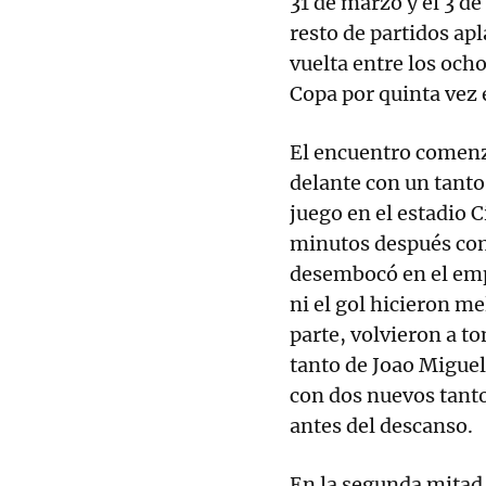
31 de marzo y el 3 de 
resto de partidos ap
vuelta entre los ocho
Copa por quinta vez e
El encuentro comenzó
delante con un tanto
juego en el estadio C
minutos después con 
desembocó en el empa
ni el gol hicieron m
parte, volvieron a t
tanto de Joao Miguel.
con dos nuevos tanto
antes del descanso.
En la segunda mitad,