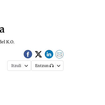
ña
del K.O.
Itzuli
Entzun