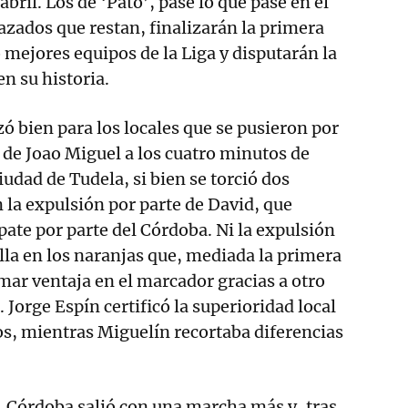
abril. Los de ‘Pato’, pase lo que pase en el
lazados que restan, finalizarán la primera
 mejores equipos de la Liga y disputarán la
n su historia.
 bien para los locales que se pusieron por
 de Joao Miguel a los cuatro minutos de
iudad de Tudela, si bien se torció dos
la expulsión por parte de David, que
te por parte del Córdoba. Ni la expulsión
ella en los naranjas que, mediada la primera
omar ventaja en el marcador gracias a otro
 Jorge Espín certificó la superioridad local
s, mientras Miguelín recortaba diferencias
 Córdoba salió con una marcha más y, tras