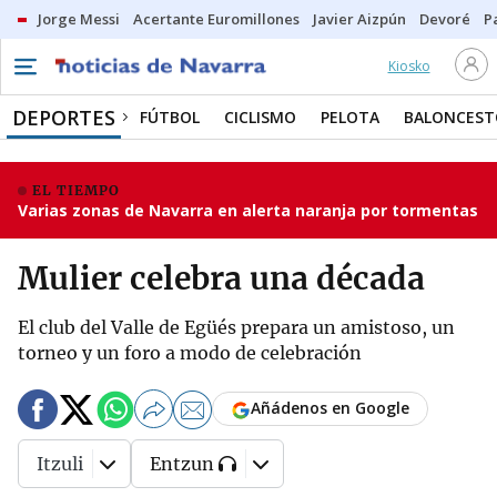
Jorge Messi
Acertante Euromillones
Javier Aizpún
Devoré
P
Kiosko
DEPORTES
FÚTBOL
CICLISMO
PELOTA
BALONCEST
EL TIEMPO
Varias zonas de Navarra en alerta naranja por tormentas
Mulier celebra una década
El club del Valle de Egüés prepara un amistoso, un
torneo y un foro a modo de celebración
Añádenos en Google
Itzuli
Entzun