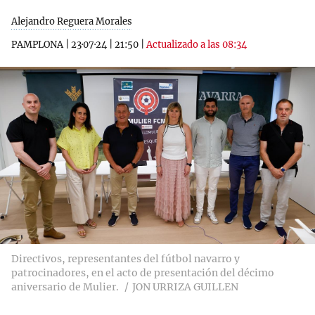
Alejandro Reguera Morales
PAMPLONA
|
23·07·24
|
21:50
|
Actualizado a las 08:34
Directivos, representantes del fútbol navarro y
patrocinadores, en el acto de presentación del décimo
aniversario de Mulier.
JON URRIZA GUILLEN