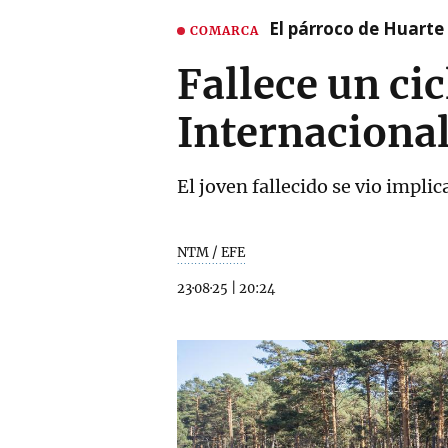
El párroco de Huarte 
COMARCA
Fallece un cic
Internacional
El joven fallecido se vio impli
NTM / EFE
23·08·25
|
20:24