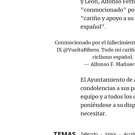
y León, Alfonso Fer
"conmocionado" por l
"cariño y apoyo a su
español".
Conmocionado por el fallecimiento
IX
@VueltaRibera
. Todo mi cariñ
ciclismo español.
— Alfonso F. Mañuec
El Ayuntamiento de 
condolencias a sus 
equipo y a todos los 
poniéndose a su dis
necesitar.
TEMAS
fallecido
Júnior
Acci