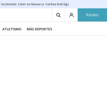
r incómodo
Calor en Navarra
Coches hidrógeno
Alerta en EE.UU.
Kiosko
ATLETISMO
MÁS DEPORTES