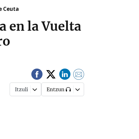
re Ceuta
a en la Vuelta
ro
Itzuli
Entzun