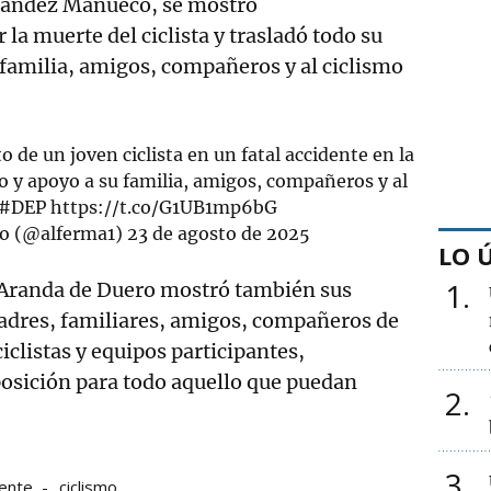
nández Mañueco, se mostró
a muerte del ciclista y trasladó todo su
 familia, amigos, compañeros y al ciclismo
 de un joven ciclista en un fatal accidente en la
o y apoyo a su familia, amigos, compañeros y al
#DEP
https://t.co/G1UB1mp6bG
o (@alferma1)
23 de agosto de 2025
LO 
1
Aranda de Duero mostró también sus
padres, familiares, amigos, compañeros de
ciclistas y equipos participantes,
posición para todo aquello que puedan
2
3
dente
ciclismo