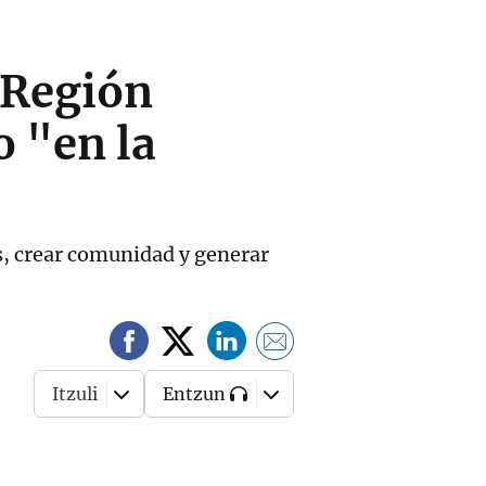
 Región
o "en la
s, crear comunidad y generar
Itzuli
Entzun