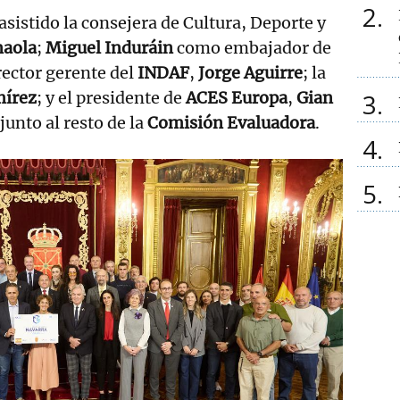
2
asistido la consejera de Cultura, Deporte y
naola
;
Miguel Induráin
como embajador de
rector gerente del
INDAF
,
Jorge Aguirre
; la
mírez
; y el presidente de
ACES Europa
,
Gian
3
 junto al resto de la
Comisión Evaluadora
.
4
5