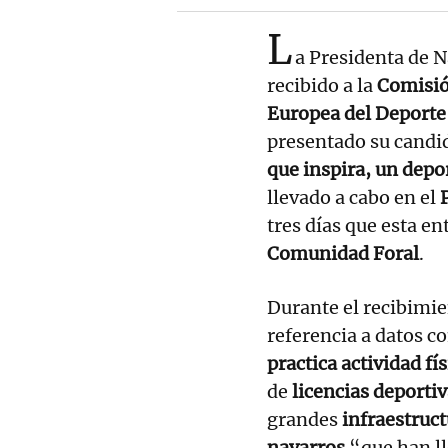
L
a Presidenta de N
recibido a la
Comisió
Europea del Deporte
presentado su candid
que inspira, un depo
llevado a cabo en el
tres días que esta en
Comunidad Foral
.
Durante el recibimie
referencia a datos c
practica actividad fís
de
licencias deporti
grandes
infraestruc
navarros
“que han l