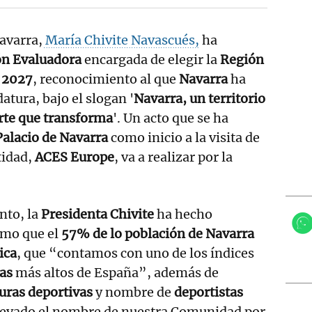
avarra,
María Chivite Navascués,
ha
n Evaluadora
encargada de elegir la
Región
 2027
, reconocimiento al que
Navarra
ha
atura, bajo el slogan '
Navarra, un territorio
rte que transforma
'. Un acto que se ha
Palacio de Navarra
como inicio a la visita de
tidad,
ACES Europe
, va a realizar por la
nto, la
Presidenta Chivite
ha hecho
omo que el
57% de lo población de Navarra
ica
, que “contamos con uno de los índices
vas
más altos de España”, además de
turas deportivas
y nombre de
deportistas
levado el nombre de nuestra Comunidad por