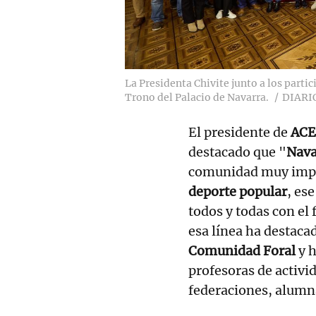
La Presidenta Chivite junto a los parti
Trono del Palacio de Navarra.
DIARI
El presidente de
ACE
destacado que "
Nava
comunidad muy impor
deporte popular
, es
todos y todas con el 
esa línea ha destacad
Comunidad Foral
y h
profesoras de activid
federaciones, alumn