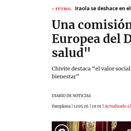
Iraola se deshace en e
FÚTBOL
Una comisión
Europea del D
salud"
Chivite destaca “el valor soci
bienestar”
DIARIO DE NOTICIAS
Pamplona
|
12·05·26
|
19:01
|
Actualizado a 