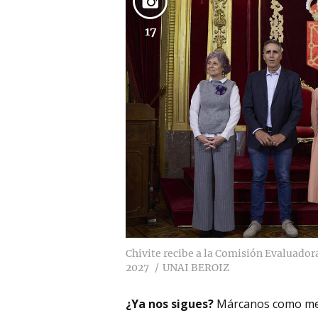
17
Chivite recibe a la Comisión Evaluador
2027
UNAI BEROIZ
¿Ya nos sigues?
Márcanos como me