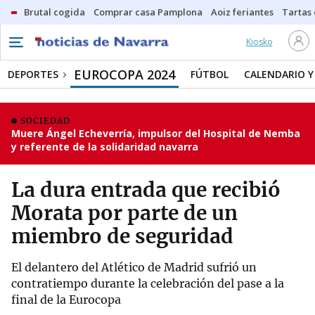
Brutal cogida
Comprar casa Pamplona
Aoiz feriantes
Tartas
Kiosko
EUROCOPA 2024
DEPORTES
FÚTBOL
CALENDARIO Y
SOCIEDAD
Muere Ángel Echeverría, impulsor del Hospital de Nemba
y referente de la solidaridad navarra
La dura entrada que recibió
Morata por parte de un
miembro de seguridad
El delantero del Atlético de Madrid sufrió un
contratiempo durante la celebración del pase a la
final de la Eurocopa