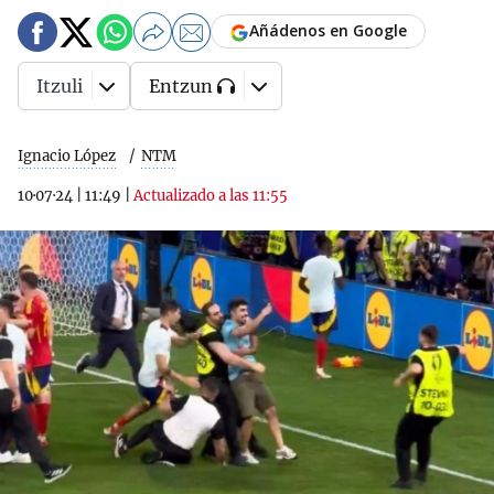
Añádenos en Google
Itzuli
Entzun
Ignacio López
NTM
10·07·24
|
11:49
|
Actualizado a las 11:55