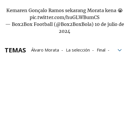
Kemaren Gonçalo Ramos sekarang Morata kena 😭
pic.twitter.com/huGLWBumCS
— Box2Box Football (@Box2BoxBola)
10 de julio de
2024
TEMAS
Álvaro Morata
La selección
Final
seguridad
eurocopa
Francia
Mikel Oyarzabal