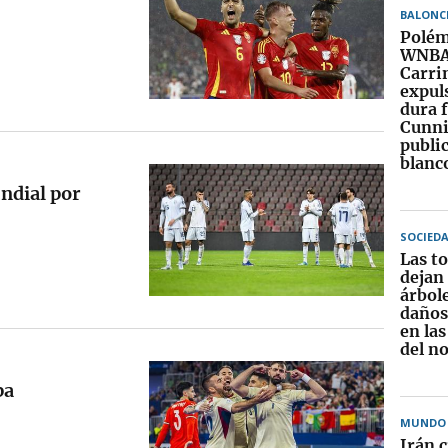
BALONC
Polém
WNBA:
Carri
expul
dura f
Cunn
public
blanc
undial por
SOCIED
Las t
dejan
árbole
daños
en las
del n
pa
MUNDO
Irán c