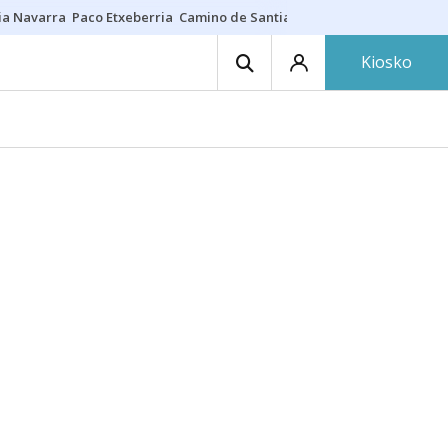
ia Navarra
Paco Etxeberria
Camino de Santiago
Eclipse solar en Nav
Kiosko