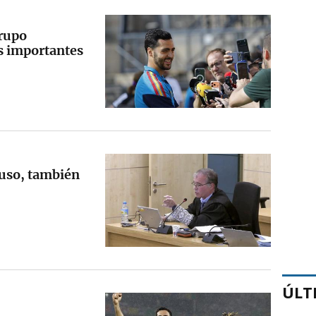
rupo
os importantes
yuso, también
ÚLT