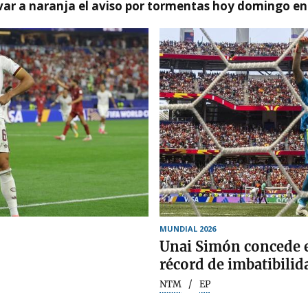
var a naranja el aviso por tormentas hoy domingo e
MUNDIAL 2026
Unai Simón concede e
récord de imbatibilid
NTM
EP