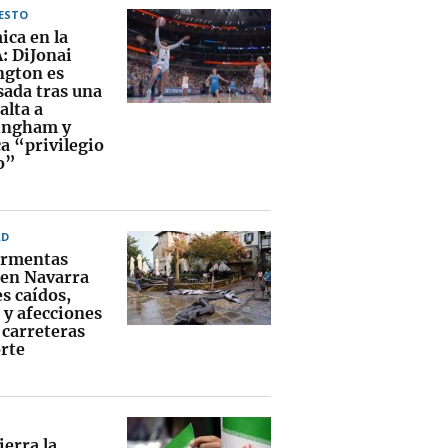
ESTO
ica en la
 DiJonai
ngton es
sada tras una
alta a
ingham y
a “privilegio
o”
AD
ormentas
 en Navarra
s caídos,
 y afecciones
 carreteras
orte
ierra la