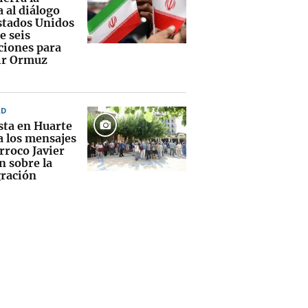
 al diálogo
stados Unidos
e seis
ciones para
ir Ormuz
AD
sta en Huarte
a los mensajes
rroco Javier
n sobre la
ración