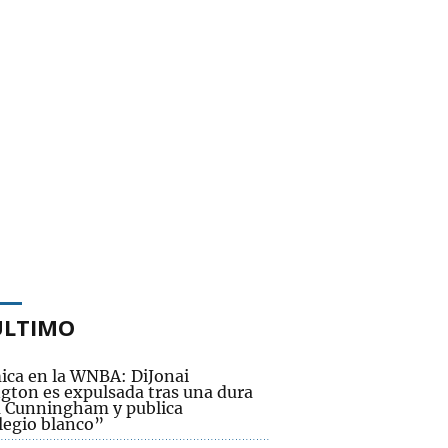
ÚLTIMO
ica en la WNBA: DiJonai
ngton es expulsada tras una dura
 a Cunningham y publica
legio blanco”