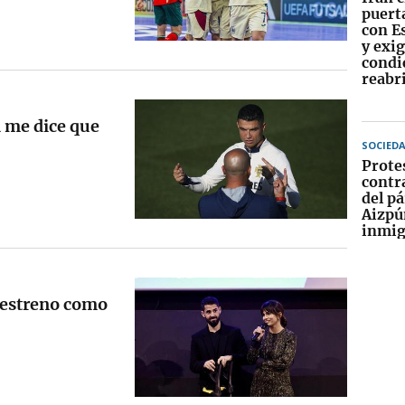
puerta
con E
y exig
condi
reabr
a me dice que
SOCIED
Prote
contr
del pá
Aizpú
inmig
u estreno como