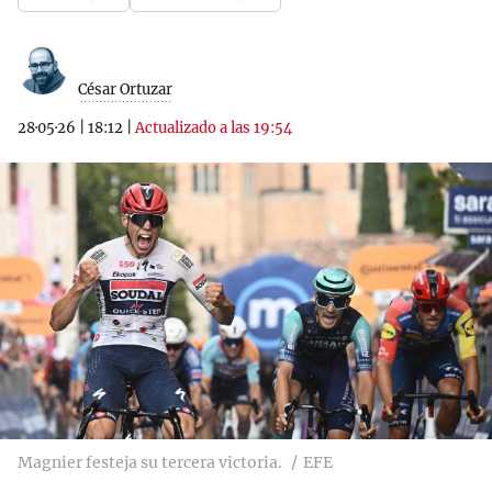
César Ortuzar
28·05·26
|
18:12
|
Actualizado a las 19:54
Magnier festeja su tercera victoria.
EFE