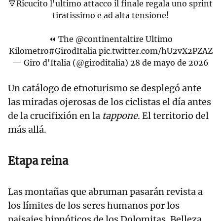
🔻Ricucito l'ultimo attacco il finale regala uno sprint
tiratissimo e ad alta tensione!
⏪ The
@continentaltire
Ultimo
Kilometro
#GirodItalia
pic.twitter.com/hU2vX2PZAZ
— Giro d'Italia (@giroditalia)
28 de mayo de 2026
Un catálogo de etnoturismo se desplegó ante
las miradas ojerosas de los ciclistas el día antes
de la crucifixión en la
tappone
. El territorio del
más allá.
Etapa reina
Las montañas que abruman pasarán revista a
los límites de los seres humanos por los
paisajes hipnóticos de los Dolomitas. Belleza