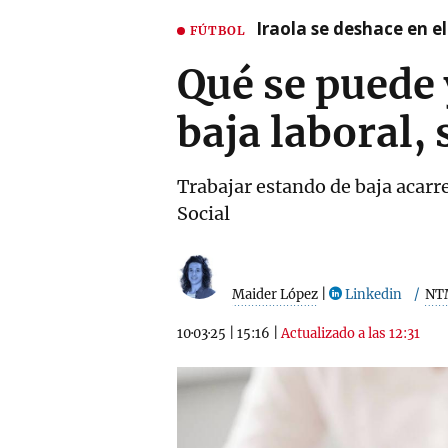
Iraola se deshace en e
FÚTBOL
Qué se puede 
baja laboral, 
Trabajar estando de baja acarr
Social
Maider López
|
Linkedin
NT
10·03·25
|
15:16
|
Actualizado a las 12:31