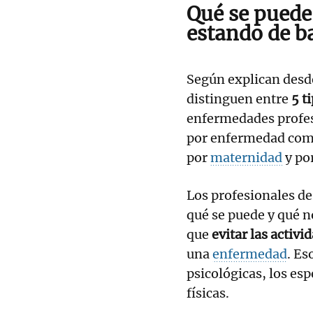
Qué se puede
estando de b
Según explican des
distinguen entre
5 t
enfermedades profesi
por enfermedad comú
por
maternidad
y po
Los profesionales d
qué se puede y qué n
que
evitar las activi
una
enfermedad
. Es
psicológicas, los es
físicas.