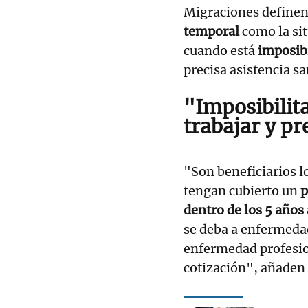
Migraciones definen
temporal
como la sit
cuando está
imposibi
precisa asistencia sa
"Imposibilit
trabajar
y pre
"Son beneficiarios l
tengan cubierto un
p
dentro de los 5 años 
se deba a enfermeda
enfermedad profesio
cotización", añaden