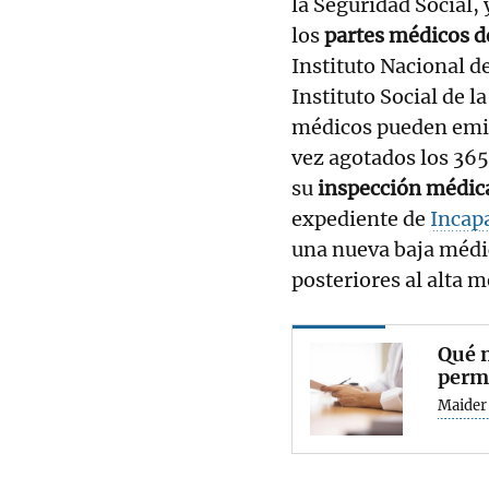
la Seguridad Social,
los
partes médicos de
Instituto Nacional de
Instituto Social de l
médicos pueden emiti
vez agotados los 365 
su
inspección médic
expediente de
Incap
una nueva baja médic
posteriores al alta 
Qué n
perm
Maider