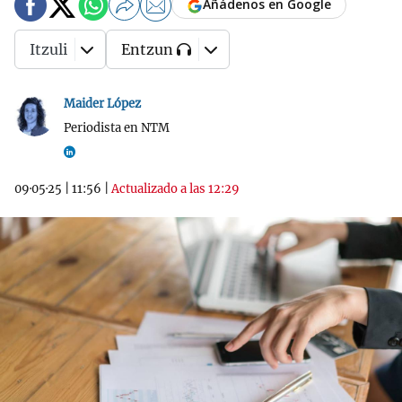
Añádenos en Google
Itzuli
Entzun
Maider López
Periodista en NTM
09·05·25
|
11:56
|
Actualizado a las 12:29