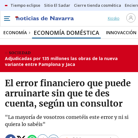
Tiempo eclipse
Sitio El Sadar
Cierre tienda cosmética
Encier
Kiosko
ECONOMÍA DOMÉSTICA
ECONOMÍA
INNOVACCIÓN
SOCIEDAD
Adjudicadas por 135 millones las obras de la nueva
variante entre Pamplona y Jaca
El error financiero que puede
arruinarte sin que te des
cuenta, según un consultor
"La mayoría de vosotros cometéis este error y ni si
quiera lo sabéis"