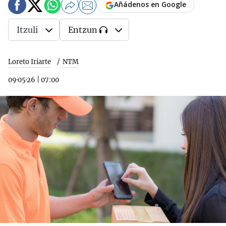
Añádenos en Google
Itzuli
Entzun
Loreto Iriarte
NTM
09·05·26
|
07:00