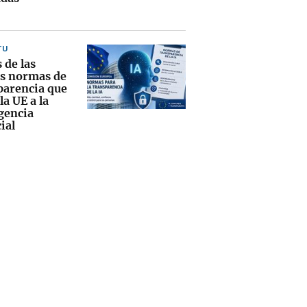
TU
 de las
s normas de
parencia que
la UE a la
igencia
cial