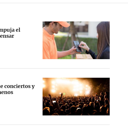
mpuja el
pensar
e conciertos y
 menos