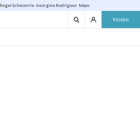
Ángel Echeverría
Georgina Rodríguez
Nápoles - Osasuna
Insultos rac
Kiosko