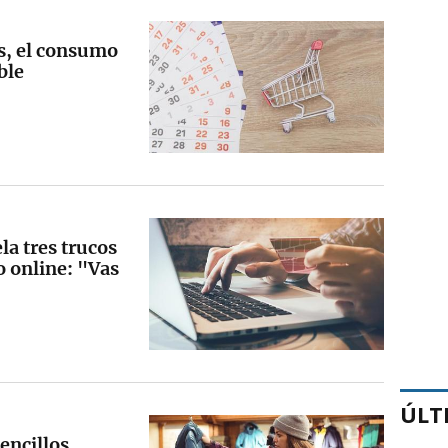
s, el consumo
ble
la tres trucos
 online: "Vas
ÚLT
sencillos