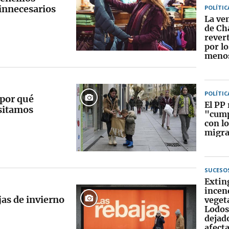
 innecesarios
POLÍTIC
La ven
de Ch
rever
por lo
menos
POLÍTIC
 por qué
El PP 
sitamos
"cump
con l
migra
SUCESO
Extin
incen
jas de invierno
veget
Lodos
dejad
afect