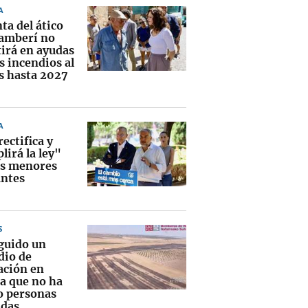
A
ta del ático
amberí no
tirá en ayudas
s incendios al
 hasta 2027
A
rectifica y
lirá la ley"
os menores
ntes
S
guido un
dio de
ación en
a que no ha
o personas
adas