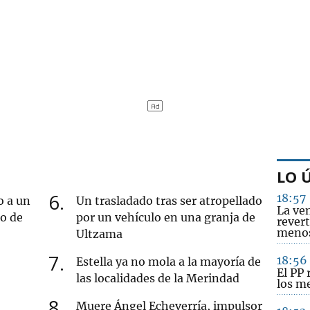
LO 
6
18:57
o a un
Un trasladado tras ser atropellado
La ve
ro de
por un vehículo en una granja de
revert
menos
Ultzama
7
18:56
Estella ya no mola a la mayoría de
El PP 
las localidades de la Merindad
los m
8
Muere Ángel Echeverría, impulsor