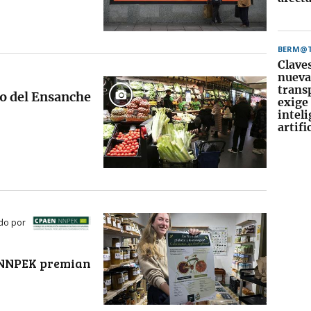
BERM@
Claves
nueva
trans
do del Ensanche
exige 
intel
artifi
ido por
/NNPEK premian