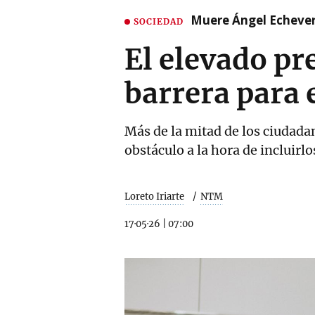
Muere Ángel Echeverr
SOCIEDAD
El elevado pr
barrera para
Más de la mitad de los ciudada
obstáculo a la hora de incluirlo
Loreto Iriarte
NTM
17·05·26
|
07:00