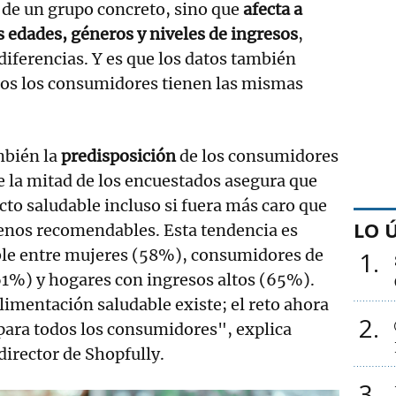
 de un grupo concreto, sino que
afecta a
s edades, géneros y niveles de ingresos
,
iferencias. Y es que los datos también
os los consumidores tienen las mismas
mbién la
predisposición
de los consumidores
e la mitad de los encuestados asegura que
cto saludable incluso si fuera más caro que
LO 
menos recomendables. Esta tendencia es
le entre mujeres (58%), consumidores de
1
61%) y hogares con ingresos altos (65%).
alimentación saludable existe; el reto ahora
2
 para todos los consumidores", explica
irector de Shopfully.
3