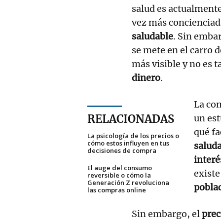
salud es actualmente
vez más concienciad
saludable
. Sin embar
se mete en el carro 
más visible y no es 
dinero
.
La co
RELACIONADAS
un est
qué fa
La psicología de los precios o
cómo estos influyen en tus
salud
decisiones de compra
inter
El auge del consumo
existe
reversible o cómo la
Generación Z revoluciona
pobla
las compras online
Sin embargo, el
pre