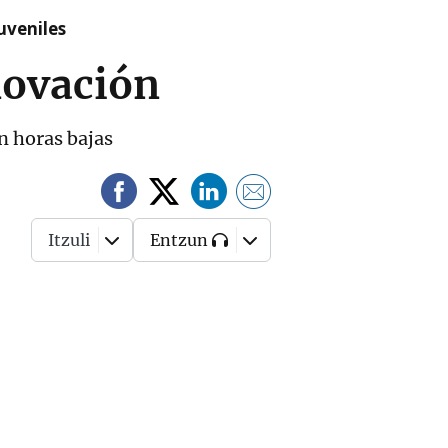
uveniles
novación
n horas bajas
Itzuli
Entzun