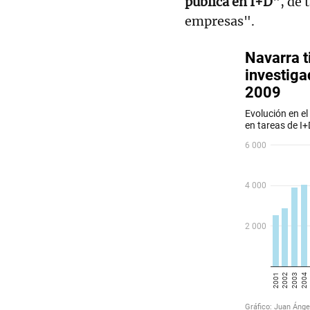
pública en I+D
", de 
empresas".