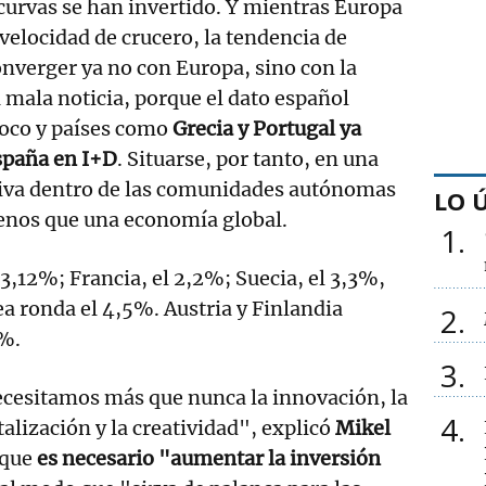
curvas se han invertido. Y mientras Europa
velocidad de crucero, la tendencia de
onverger ya no con Europa, sino con la
mala noticia, porque el dato español
oco y países como
Grecia y Portugal ya
spaña en I+D
. Situarse, por tanto, en una
tiva dentro de las comunidades autónomas
LO 
menos que una economía global.
1
 3,12%; Francia, el 2,2%; Suecia, el 3,3%,
ea ronda el 4,5%. Austria y Finlandia
2
%.
3
ecesitamos más que nunca la innovación, la
4
talización y la creatividad", explicó
Mikel
 que
es necesario "aumentar la inversión