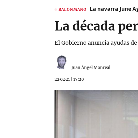
La navarra June A
BALONMANO
La década pe
El Gobierno anuncia ayudas de 
Juan Ángel Monreal
22·02·21
|
17:20