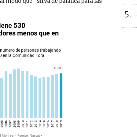
tal modo que "sirva de palanca para las
5