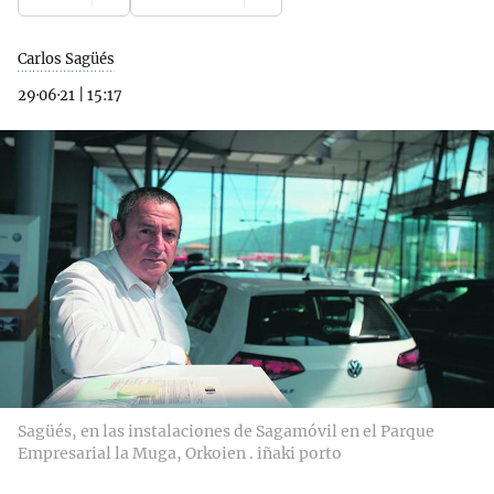
Carlos Sagüés
29·06·21
|
15:17
Sagüés, en las instalaciones de Sagamóvil en el Parque
Empresarial la Muga, Orkoien . iñaki porto