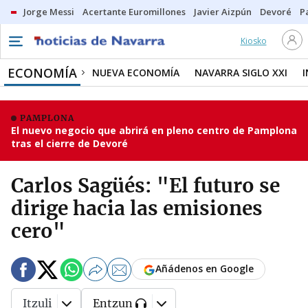
Jorge Messi
Acertante Euromillones
Javier Aizpún
Devoré
P
Kiosko
ECONOMÍA
NUEVA ECONOMÍA
NAVARRA SIGLO XXI
PAMPLONA
El nuevo negocio que abrirá en pleno centro de Pamplona
tras el cierre de Devoré
Carlos Sagüés: "El futuro se
dirige hacia las emisiones
cero"
Añádenos en Google
Itzuli
Entzun