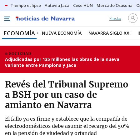
Tiempo eclipse
Autovía Jaca
Cese HUN
Mercado Osasuna
O
Kiosko
ECONOMÍA
NUEVA ECONOMÍA
NAVARRA SIGLO XXI
SOCIEDAD
Adjudicadas por 135 millones las obras de la nueva
variante entre Pamplona y Jaca
Revés del Tribunal Supremo
a BSH por un caso de
amianto en Navarra
El fallo ya es firme y establece que la compañía de
electrodomésticos debe asumir el recargo del 50%
en la pensión de viudedad y orfandad