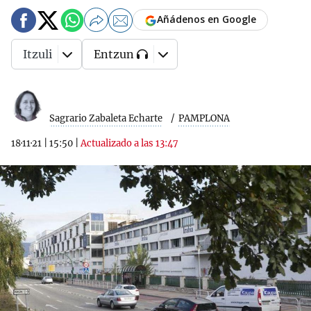
Añádenos en Google
Itzuli
Entzun
Sagrario Zabaleta Echarte
PAMPLONA
18·11·21
|
15:50
|
Actualizado a las 13:47