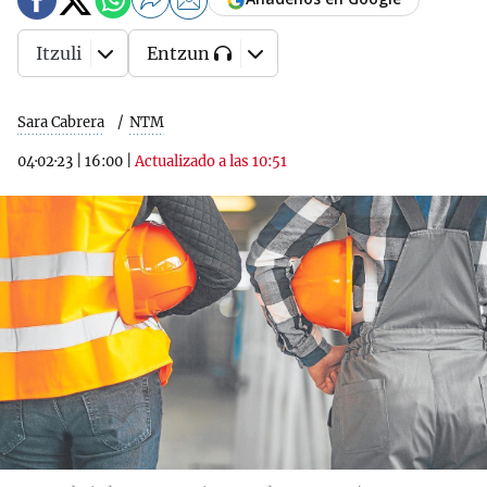
Itzuli
Entzun
Sara Cabrera
NTM
04·02·23
|
16:00
|
Actualizado a las 10:51