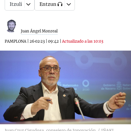
Itzuli
Entzun
Juan Ángel Monreal
PAMPLONA
|
26·02·23
|
09:42
|
Actualizado a las 10:03
Juan Cruz Cigudosa, consejero de Innovación
IÑAKI