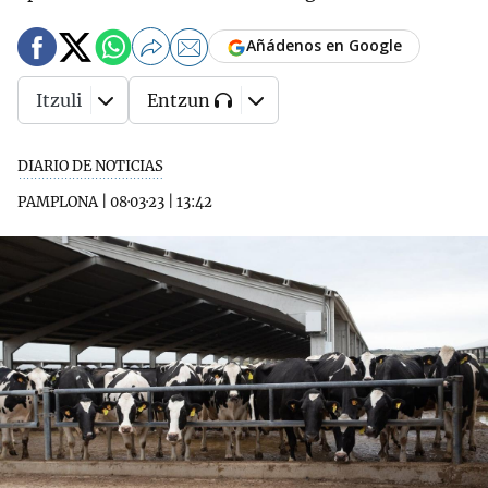
Añádenos en Google
Itzuli
Entzun
DIARIO DE NOTICIAS
PAMPLONA
|
08·03·23
|
13:42