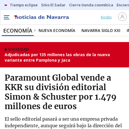
Tiempo eclipse
Sitio El Sadar
Cierre tienda cosmética
Encier
Kiosko
ECONOMÍA
NUEVA ECONOMÍA
NAVARRA SIGLO XXI
SOCIEDAD
Adjudicadas por 135 millones las obras de la nueva
variante entre Pamplona y Jaca
Paramount Global vende a
KKR su división editorial
Simon & Schuster por 1.479
millones de euros
El sello editorial pasará a ser una empresa privada
independiente, aunque seguirá bajo la dirección del