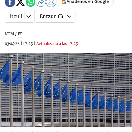
Añádenos en Google
Itzuli
Entzun
NTM / EP
03·04·24
|
17:25
|
Actualizado a las 17:25