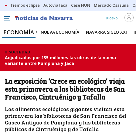
Tiempo eclipse
Autovía Jaca
Cese HUN
Mercado Osasuna
O
Kiosko
ECONOMÍA
NUEVA ECONOMÍA
NAVARRA SIGLO XXI
SOCIEDAD
Adjudicadas por 135 millones las obras de la nueva
variante entre Pamplona y Jaca
La exposición ‘Crece en ecológico’ viaja
esta primavera a las bibliotecas de San
Francisco, Cintruénigo y Tafalla
Los alimentos ecológicos gigantes visitan esta
primavera las bibliotecas de San Francisco del
Casco Antiguo de Pamplona y las bibliotecas
públicas de Cintruénigo y de Tafalla