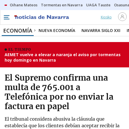
Oihane Mateos
Tormentas en Navarra
UAGA Tauste
Osasuna
Kiosko
ECONOMÍA
NUEVA ECONOMÍA
NAVARRA SIGLO XXI
EL TIEMPO
AEMET vuelve a elevar a naranja el aviso por tormentas
hoy domingo en Navarra
El Supremo confirma una
multa de 765.001 a
Telefónica por no enviar la
factura en papel
El tribunal considera abusiva la cláusula que
establecía que los clientes debían aceptar recibir la